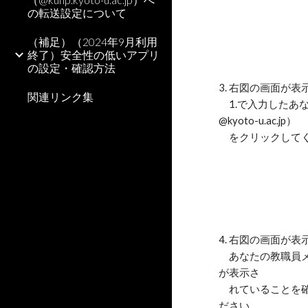
の転送設定について
（補足）（2024年9月利用
終了）安全性の低いアプリ
の設定・確認方法
3. 右図の画面が
関連リンク集
1.で入力したあ
@kyoto-u.ac.jp）
をクリックして
4. 右図の画面が
あなたの教職員メ
が表示さ
れている
ことを
ださい。