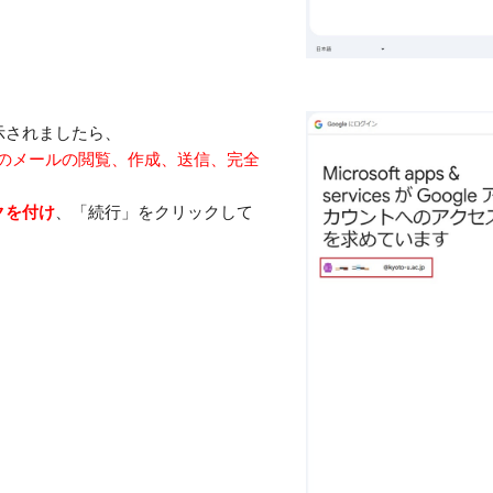
表示されましたら、
べてのメールの閲覧、作成、送信、完全
クを付け
、
「続行」をクリックして