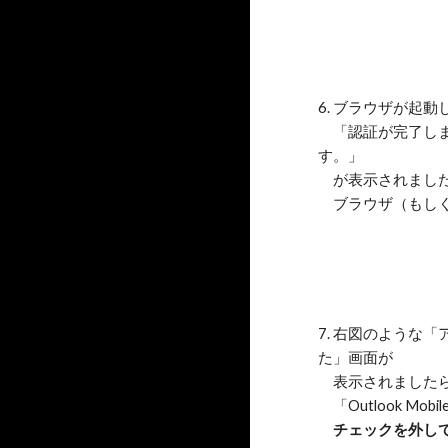
6. ブラウザが起動
「認証が
完了し
す。
」
が
表示されまし
ブラウザ（もしく
7. 右図のような
た」画面が
表示されました
「Outlook M
チェックを外し