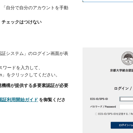
「自分で自分のアカウントを手動
チェックはつけない
合認証システム」のログイン画面が表
パスワードを入力して、
gin」をクリックしてください。
機構が提供する多要素認証が必要
認証利用開始ガイド
を御覧くださ