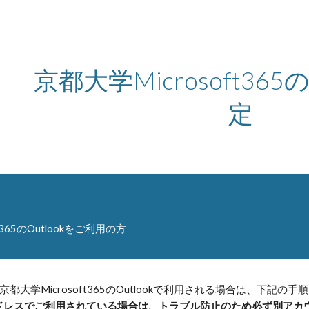
ip to main content
Skip to navigat
京都大学Microsoft365
定
365の
Outlookをご利用の方
il）を京都大学Microsoft365のOutlookで利用される場合は、
レスでご利用されている場合は、トラブル防止のため必ず別アカウント